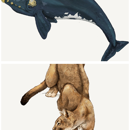
Cetáceos/Cetaceans
Mamíferos/Mammals